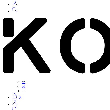
en
pl
de
0