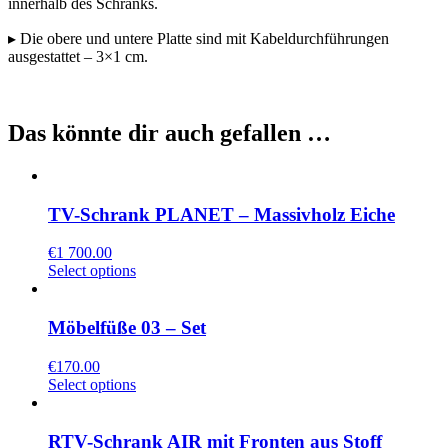
innerhalb des Schranks.
▸ Die obere und untere Platte sind mit Kabeldurchführungen
ausgestattet – 3×1 cm.
Das könnte dir auch gefallen …
TV-Schrank PLANET – Massivholz Eiche
€
1 700.00
Select options
Möbelfüße 03 – Set
€
170.00
Select options
RTV-Schrank AIR mit Fronten aus Stoff